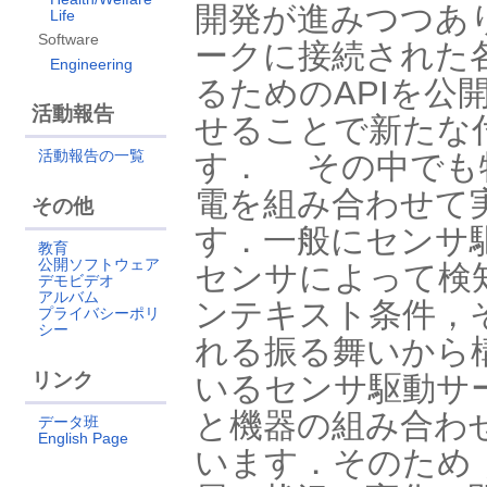
開発が進みつつあ
Life
Software
ークに接続された
Engineering
るためのAPIを公
活動報告
せることで新たな
活動報告の一覧
す． その中でも
電を組み合わせて
その他
す．一般にセンサ
教育
公開ソフトウェア
センサによって検
デモビデオ
アルバム
ンテキスト条件，
プライバシーポリ
シー
れる振る舞いから
リンク
いるセンサ駆動サ
と機器の組み合わ
データ班
English Page
います．そのため