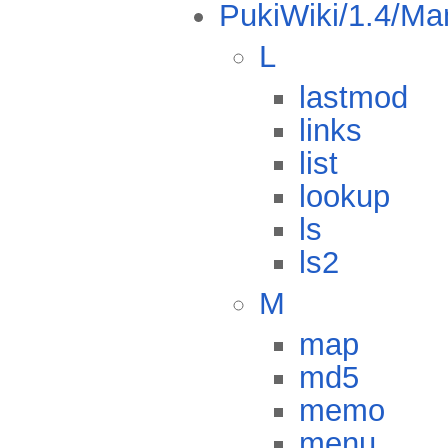
PukiWiki/1.4/Ma
L
lastmod
links
list
lookup
ls
ls2
M
map
md5
memo
menu