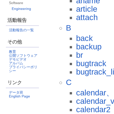
aname
Software
article
Engineering
attach
活動報告
B
活動報告の一覧
back
その他
backup
教育
br
公開ソフトウェア
デモビデオ
bugtrack
アルバム
プライバシーポリ
bugtrack_li
シー
C
リンク
calendar、
データ班
English Page
calendar_
calendar2