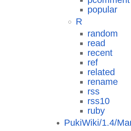
popular
R
random
read
recent
ref
related
rename
rss
rss10
ruby
PukiWiki/1.4/Ma