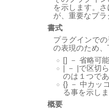
を示します。さ
が、重要なプラ
書式
プラグインでの
の表現のため、
[] － 省
| － |で
のは１つで
{} － 中
る事を示し
概要