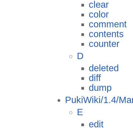
clear
color
comment
contents
counter
D
deleted
diff
dump
PukiWiki/1.4/Ma
E
edit