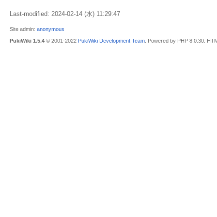
Last-modified: 2024-02-14 (水) 11:29:47
Site admin:
anonymous
PukiWiki 1.5.4
© 2001-2022
PukiWiki Development Team
. Powered by PHP 8.0.30. HTM