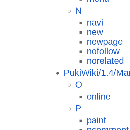
N
navi
new
newpage
nofollow
norelated
PukiWiki/1.4/Ma
O
online
P
paint
pcomment