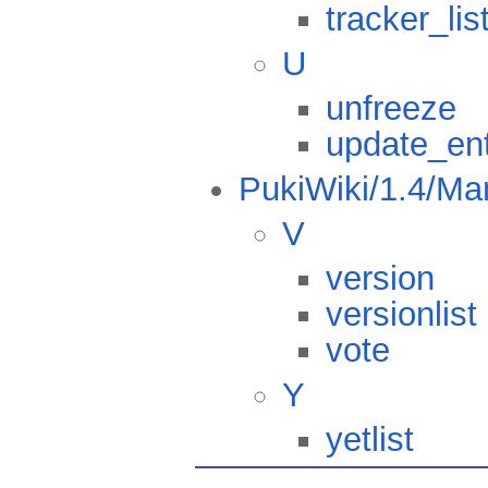
tracker_lis
U
unfreeze
update_ent
PukiWiki/1.4/Ma
V
version
versionlist
vote
Y
yetlist