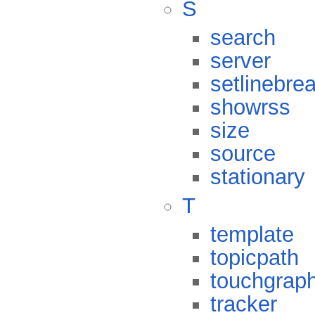
S
search
server
setlinebre
showrss
size
source
stationary
T
template
topicpath
touchgrap
tracker