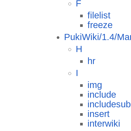
F
filelist
freeze
PukiWiki/1.4/Ma
H
hr
I
img
include
includesu
insert
interwiki