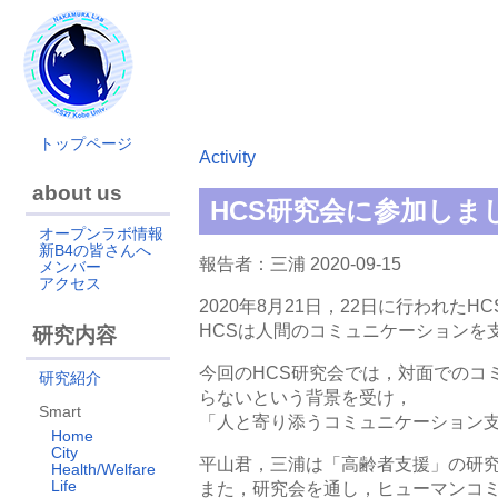
トップページ
Activity
about us
HCS研究会に参加しま
オープンラボ情報
新B4の皆さんへ
報告者：三浦 2020-09-15
メンバー
アクセス
2020年8月21日，22日に行われた
HCSは人間のコミュニケーションを
研究内容
今回のHCS研究会では，対面でのコ
研究紹介
らないという背景を受け，
Smart
「人と寄り添うコミュニケーション
Home
City
平山君，三浦は「高齢者支援」の研
Health/Welfare
Life
また，研究会を通し，ヒューマンコ