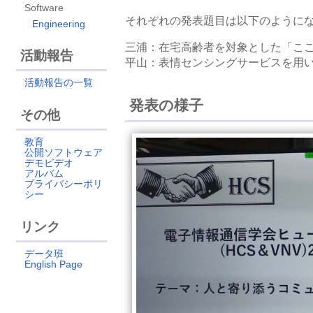
Software
それぞれの発表題目は以下のように
Engineering
三浦：在宅高齢者を対象とした「こ
活動報告
平山：表情センシングサービスを用
活動報告の一覧
発表の様子
その他
教育
公開ソフトウェア
デモビデオ
アルバム
プライバシーポリ
シー
リンク
データ班
English Page