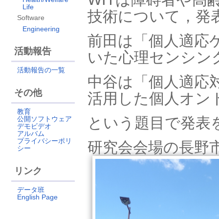
Life
技術について，発
Software
Engineering
前田は「個人適応
活動報告
いた心理センシン
活動報告の一覧
中谷は「個人適応対話
その他
活用した個人オン
教育
という題目で発表
公開ソフトウェア
デモビデオ
アルバム
プライバシーポリ
研究会会場の長野
シー
リンク
データ班
English Page