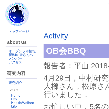
トップページ
Activity
about us
OB会BBQ
オープンラボ情報
新B4の皆さんへ
メンバー
アクセス
報告者：平山 2018-0
研究内容
4月29日，中村研
研究紹介
大櫛さん，松原さ
Smart
行いました．
Home
City
Health/Welfare
お忙しい中，5名
Life