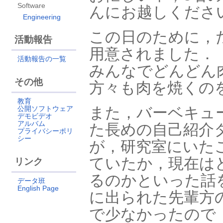
Software
んにお越しくださ
Engineering
この日のために，
活動報告
用意されました．
活動報告の一覧
みんなでどんどん
その他
方々も肉を焼くの
教育
また，バーベキュ
公開ソフトウェア
デモビデオ
アルバム
た長めの自己紹介
プライバシーポリ
シー
が，研究室にいた
ていたか，現在は
リンク
るのかといった話
データ班
English Page
に出られた先輩方
で少なかったので