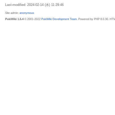
Last-modified: 2024-02-14 (水) 11:29:46
Site admin:
anonymous
PukiWiki 1.5.4
© 2001-2022
PukiWiki Development Team
. Powered by PHP 8.0.30. HTM