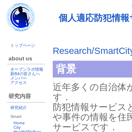
個人適応防犯情報
トップページ
Research/SmartCit
about us
背景
オープンラボ情報
新B4の皆さんへ
メンバー
アクセス
近年多くの自治体
す．
研究内容
防犯情報サービス
研究紹介
や事件の情報を住
Smart
Home
サービスです．
City
Health/Welfare