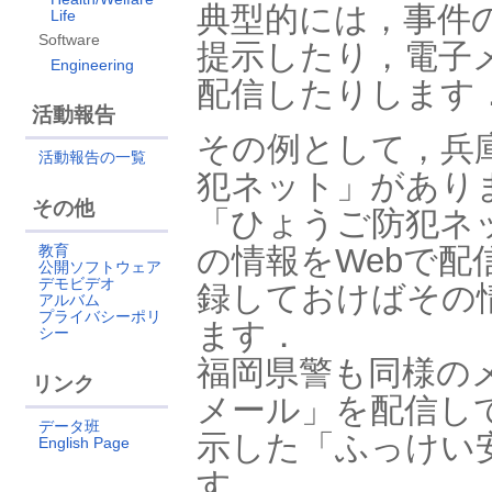
典型的には，事件
Life
Software
提示したり，電子
Engineering
配信したりします
活動報告
その例として，兵
活動報告の一覧
犯ネット」があり
その他
「ひょうご防犯ネ
の情報をWebで
教育
公開ソフトウェア
デモビデオ
録しておけばその
アルバム
プライバシーポリ
ます．
シー
福岡県警も同様の
リンク
メール」を配信し
データ班
示した「ふっけい
English Page
す．