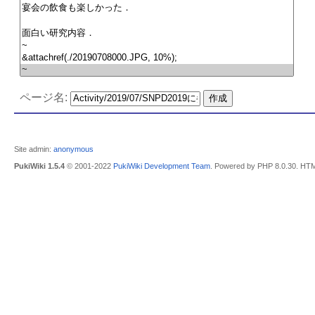
ページ名:
Site admin:
anonymous
PukiWiki 1.5.4
© 2001-2022
PukiWiki Development Team
. Powered by PHP 8.0.30. HTM