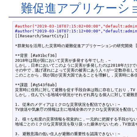
難促進アプリケーショ
#author("2019-03-18T07:15:02+00:00","default:admi
#author("2019-03-18T07:15:12+00:00","default:admi
[[Research/SmartCity]]

*群衆知を活用した災害時の避難促進アプリケーションの研究開発 [#tf
**背景 [#a91bcf36]

2018年は我が国において災害が多発する年でした．~

しかし，日本においてこのように災害が多発したのは2018年だけで
その中で，逃げ遅れによって災害の被害にあう人々が一定数存在して
このことから，我が国が災害大国であることを理解し，災害時に各住
**課題 [#q543f8ab]

災害時に住民に対して避難を促す手段自体は既に存在しており，TV，
しかし，住んでいる地域や状況がそれぞれ異なる個人に対して避難意
1. 従来のメディアはミクロな災害状況を配信できない：~

TV放送や気象庁の情報は主に地域全体のマクロな災害状況を配信し
2. 様々な粒度の災害情報を視覚的に，一元的に把握する手段がない：
地域ごとのミクロな災害状況を取り扱った媒体がないため，TV放送
3. 避難意識の低い住人が避難の重要性を認識できない：~
