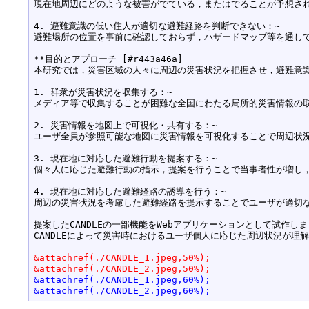
現在地周辺にどのような被害がでている，またはでることが予想され
4. 避難意識の低い住人が適切な避難経路を判断できない：~

避難場所の位置を事前に確認しておらず，ハザードマップ等を通して
**目的とアプローチ [#r443a46a]

本研究では，災害区域の人々に周辺の災害状況を把握させ，避難意識を高めること
1. 群衆が災害状況を収集する：~

メディア等で収集することが困難な全国にわたる局所的災害情報の取
2. 災害情報を地図上で可視化・共有する：~

ユーザ全員が参照可能な地図に災害情報を可視化することで周辺状況
3. 現在地に対応した避難行動を提案する：~

個々人に応じた避難行動の指示，提案を行うことで当事者性が増し，
4. 現在地に対応した避難経路の誘導を行う：~

周辺の災害状況を考慮した避難経路を提示することでユーザが適切な
提案したCANDLEの一部機能をWebアプリケーションとして試作しまし
CANDLEによって災害時におけるユーザ個人に応じた周辺状況が理
&attachref(./CANDLE_1.jpeg,50%);
&attachref(./CANDLE_2.jpeg,50%);
&attachref(./CANDLE_1.jpeg,60%);
&attachref(./CANDLE_2.jpeg,60%);