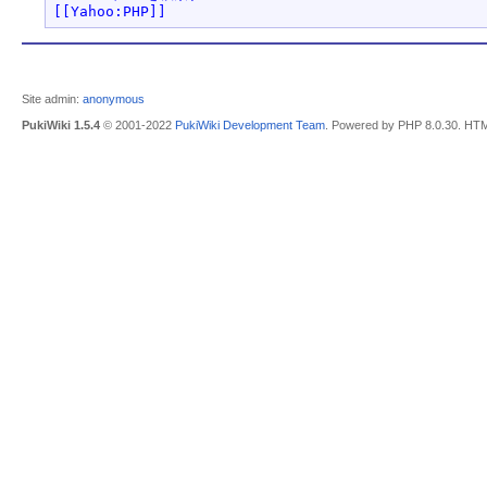
[[Yahoo:PHP]]
Site admin:
anonymous
PukiWiki 1.5.4
© 2001-2022
PukiWiki Development Team
. Powered by PHP 8.0.30. HTM