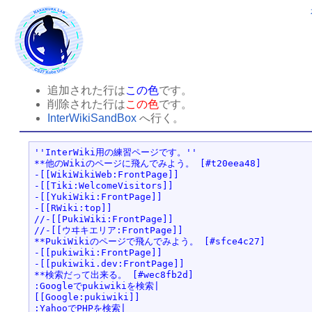
追加された行は
この色
です。
削除された行は
この色
です。
InterWikiSandBox
へ行く。
''InterWiki用の練習ページです。''

**他のWikiのページに飛んでみよう。 [#t20eea48]

-[[WikiWikiWeb:FrontPage]]

-[[Tiki:WelcomeVisitors]] 

-[[YukiWiki:FrontPage]] 

-[[RWiki:top]] 

//-[[PukiWiki:FrontPage]] 

//-[[ウヰキエリア:FrontPage]]

**PukiWikiのページで飛んでみよう。 [#sfce4c27]

-[[pukiwiki:FrontPage]]

-[[pukiwiki.dev:FrontPage]]

**検索だって出来る。 [#wec8fb2d]

:Googleでpukiwikiを検索|

[[Google:pukiwiki]]

:YahooでPHPを検索|
