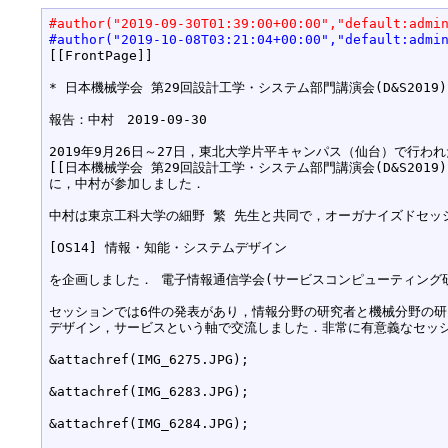
#author("2019-09-30T01:39:00+00:00","default:admi
#author("2019-10-08T03:21:04+00:00","default:admi
[[FrontPage]]

* 日本機械学会 第29回設計工学・システム部門講演会(D&S2019)に参
報告：中村　2019-09-30

2019年9月26日～27日，東北大学片平キャンパス（仙台）で行われた
[[日本機械学会 第29回設計工学・システム部門講演会(D&S2019):https:
に，中村が参加しました．

中村は東京工科大学の細野 繁 先生と共同で，オーガナイズドセッシ
[OS14] 情報・知能・システムデザイン

を企画しました． 電子情報通信学会(サービスコンピューティング
セッションでは6件の発表があり，情報分野の研究者と機械分野の研
デザイン，サービスという軸で交流しました．非常に有意義なセッシ
&attachref(IMG_6275.JPG);

&attachref(IMG_6283.JPG);

&attachref(IMG_6284.JPG);
