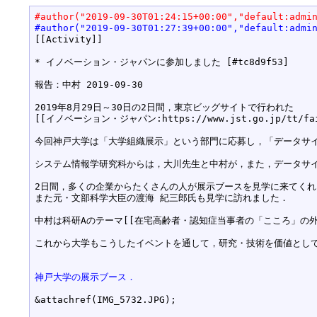
#author("2019-09-30T01:24:15+00:00","default:admi
#author("2019-09-30T01:27:39+00:00","default:admi
[[Activity]]

* イノベーション・ジャパンに参加しました [#tc8d9f53]

報告：中村 2019-09-30

2019年8月29日～30日の2日間，東京ビッグサイトで行われた

[[イノベーション・ジャパン:https://www.jst.go.
今回神戸大学は「大学組織展示」という部門に応募し，「データサイエンス
システム情報学研究科からは，大川先生と中村が，また，データサイ
2日間，多くの企業からたくさんの人が展示ブースを見学に来てくれ
また元・文部科学大臣の渡海 紀三郎氏も見学に訪れました．

中村は科研Aのテーマ[[在宅高齢者・認知症当事者の「こころ」の外化に基
これから大学もこうしたイベントを通して，研究・技術を価値として
神戸大学の展示ブース．
&attachref(IMG_5732.JPG);
