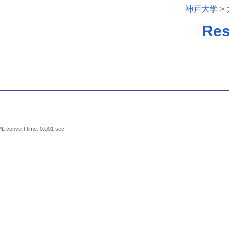
神戸大学
>
Re
L convert time: 0.001 sec.