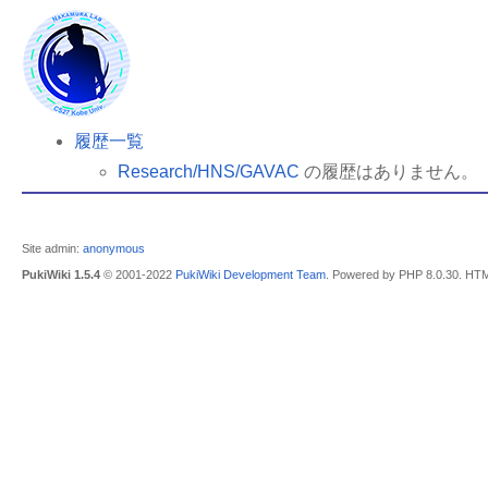
履歴一覧
Research/HNS/GAVAC
の履歴はありません。
Site admin:
anonymous
PukiWiki 1.5.4
© 2001-2022
PukiWiki Development Team
. Powered by PHP 8.0.30. HTM